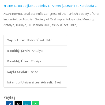
Yıldırım E.
,
Balcıoğlu N.
,
Bedelov E.
,
Ahmet Ş.
,
Ersanlı S.
,
Karabuda C.
XIXth International Sceintific Congress of the Turkish Society of Oral
Implantology Austrian Society of Oral Implantology Joint Meeting.,
Antalya, Türkiye, 08 Haziran 2008, ss.55, (Özet Bildiri)
Yayın Türü:
Bildiri / Özet Bildiri
Basıldığı Şehir:
Antalya
Basıldığı Ülke:
Türkiye
Sayfa Sayıları:
ss.55
İstanbul Üniversitesi Adresli:
Evet
Paylaş