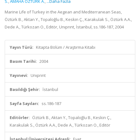
S.
,
AMAHA ÖZTÜRK A.
,
...Daha Fazla
Marine Life of Turkey in the Aegean and Mediterranean Seas,
Öztürk B., Aktan Y., Topaloğlu B., Keskin Ç., Karakulak S., Öztürk A.A.,
Dede A., Türkozan O., Editör, Unıprınt, İstanbul, ss.186-187, 2004
Yayın Türü:
Kitapta Bölüm / Araştırma Kitabı
Basım Tarihi:
2004
Yayınevi:
Unıprınt
Basıldığı Şehir:
İstanbul
Sayfa Sayıları:
ss.186-187
Editörler:
Öztürk B., Aktan Y., Topaloğlu B., Keskin Ç.,
Karakulak S., Öztürk A.A., Dede A., Türkozan O., Editör
İstanbul Üniversitesi Adresli:
Evet