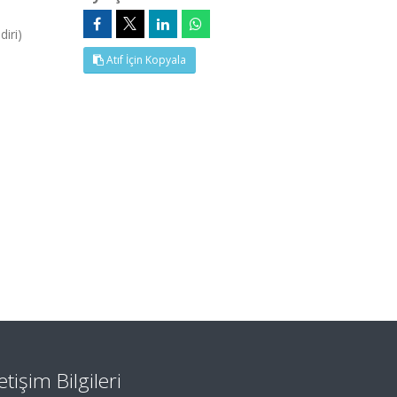
iri)
Atıf İçin Kopyala
letişim Bilgileri