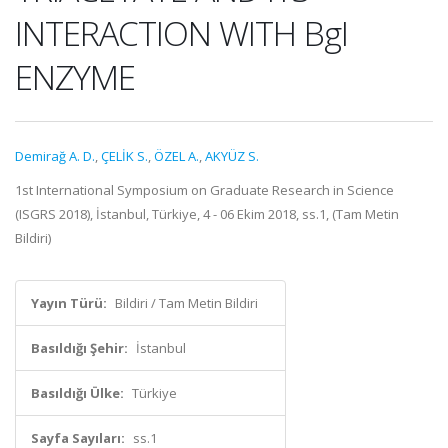
INTERACTION WITH BgI
ENZYME
Demirağ A. D.
,
ÇELİK S.
,
ÖZEL A.
,
AKYÜZ S.
1st International Symposium on Graduate Research in Science
(ISGRS 2018), İstanbul, Türkiye, 4 - 06 Ekim 2018, ss.1, (Tam Metin
Bildiri)
Yayın Türü:
Bildiri / Tam Metin Bildiri
Basıldığı Şehir:
İstanbul
Basıldığı Ülke:
Türkiye
Sayfa Sayıları:
ss.1