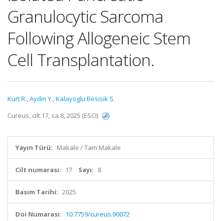
Granulocytic Sarcoma
Following Allogeneic Stem
Cell Transplantation.
Kurt R.
,
Aydin Y.
,
Kalayoglu Besisik S.
Cureus, cilt.17, sa.8, 2025 (ESCI)
Yayın Türü:
Makale / Tam Makale
Cilt numarası:
17
Sayı:
8
Basım Tarihi:
2025
Doi Numarası:
10.7759/cureus.90072