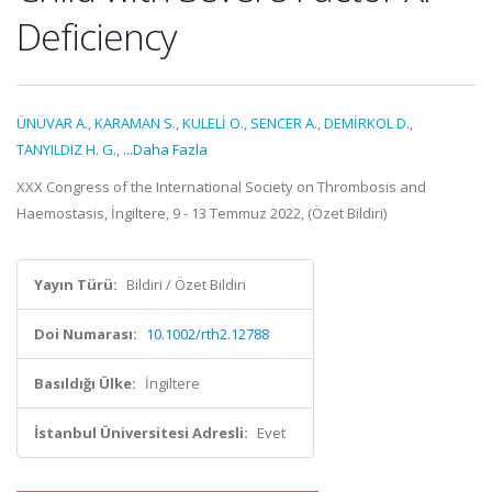
Deficiency
ÜNÜVAR A.
,
KARAMAN S.
,
KULELİ O.
,
SENCER A.
,
DEMİRKOL D.
,
TANYILDIZ H. G.
,
...Daha Fazla
XXX Congress of the International Society on Thrombosis and
Haemostasis, İngiltere, 9 - 13 Temmuz 2022, (Özet Bildiri)
Yayın Türü:
Bildiri / Özet Bildiri
Doi Numarası:
10.1002/rth2.12788
Basıldığı Ülke:
İngiltere
İstanbul Üniversitesi Adresli:
Evet