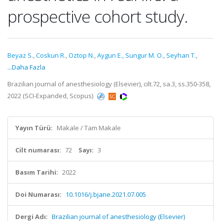
prospective cohort study.
Beyaz S.
,
Coskun R.
,
Oztop N.
,
Aygun E.
,
Sungur M. O.
,
Seyhan T.
,
...Daha Fazla
Brazilian journal of anesthesiology (Elsevier), cilt.72, sa.3, ss.350-358,
2022 (SCI-Expanded, Scopus)
Yayın Türü:
Makale / Tam Makale
Cilt numarası:
72
Sayı:
3
Basım Tarihi:
2022
Doi Numarası:
10.1016/j.bjane.2021.07.005
Dergi Adı:
Brazilian journal of anesthesiology (Elsevier)