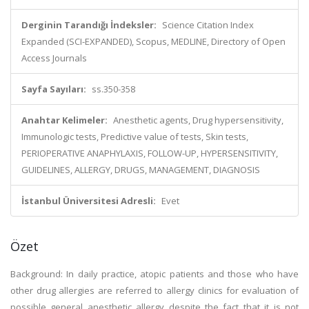
Derginin Tarandığı İndeksler:
Science Citation Index
Expanded (SCI-EXPANDED), Scopus, MEDLINE, Directory of Open
Access Journals
Sayfa Sayıları:
ss.350-358
Anahtar Kelimeler:
Anesthetic agents, Drug hypersensitivity,
Immunologic tests, Predictive value of tests, Skin tests,
PERIOPERATIVE ANAPHYLAXIS, FOLLOW-UP, HYPERSENSITIVITY,
GUIDELINES, ALLERGY, DRUGS, MANAGEMENT, DIAGNOSIS
İstanbul Üniversitesi Adresli:
Evet
Özet
Background: In daily practice, atopic patients and those who have
other drug allergies are referred to allergy clinics for evaluation of
possible general anesthetic allergy despite the fact that it is not