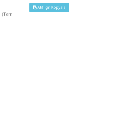
Atıf İçin Kopyala
1, (Tam