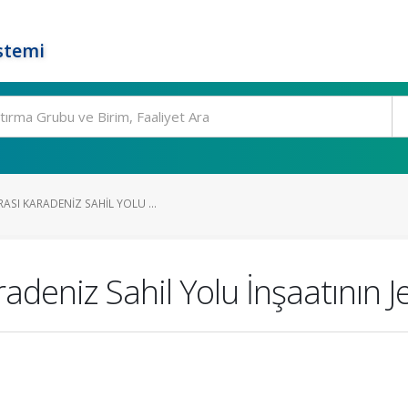
stemi
SI KARADENIZ SAHIL YOLU ...
deniz Sahil Yolu İnşaatının Je