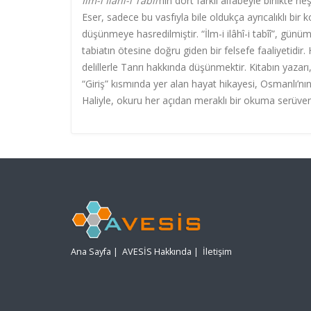
İlm-i İlâhî-i Tabîî
’nin dört farklı alfabeyle birlikte neş
Eser, sadece bu vasfıyla bile oldukça ayrıcalıklı bir
düşünmeye hasredilmiştir. “İlm-i ilâhî-i tabîî”, günüm
tabiatın ötesine doğru giden bir felsefe faaliyetidi
delillerle Tanrı hakkında düşünmektir. Kitabın yazarı
“Giriş” kısmında yer alan hayat hikayesi, Osmanlı’nı
Haliyle, okuru her açıdan meraklı bir okuma serüveni
Ana Sayfa
|
AVESİS Hakkında
|
İletişim