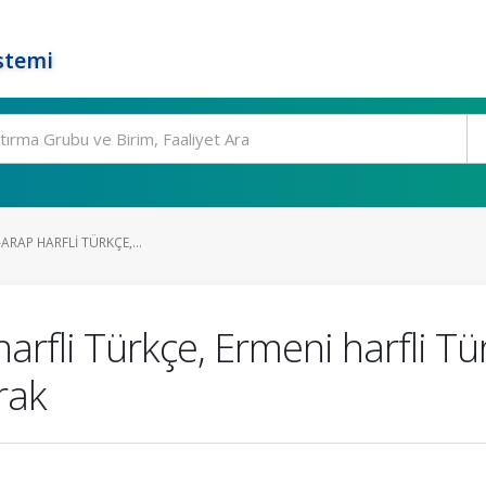
stemi
 –ARAP HARFLI TÜRKÇE,...
p harfli Türkçe, Ermeni harfli T
rak