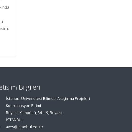
.
kkında
ğu
isim.
letişim Bilgileri
İstanbul Üniversitesi Bilimsel Araştırma Projeleri
Koordinasyon Birimi
Beyazıt Kampüsü, 34119, Beyazıt
İSTANBUL
aves@istanbul.edu.tr