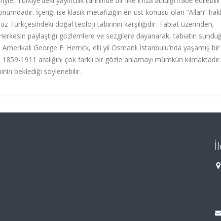
riyle, Türkiye’deki yayıncılık tarihinde bir ilke imza atıldığı ifade edilebilir
 konumdadır. İçeriği ise klasik metafiziğin en üst konusu olan “Allah” ha
üz Türkçesindeki doğal teoloji tabirinin karşılığıdır: Tabiat üzerinden,
r. Herkesin paylaştığı gözlemlere ve sezgilere dayanarak, tabiatın sundu
, Amerikalı George F. Herrick, elli yıl Osmanlı İstanbulu’nda yaşamış bir 
n 1859-1911 aralığını çok farklı bir gözle anlamayı mümkün kılmaktadır.
nin beklediği söylenebilir.
İ