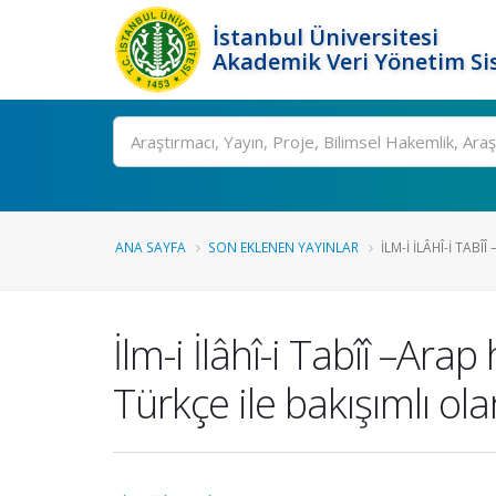
İstanbul Üniversitesi
Akademik Veri Yönetim Si
Ara
ANA SAYFA
SON EKLENEN YAYINLAR
İLM-I İLÂHÎ-I TABÎÎ
İlm-i İlâhî-i Tabîî –Ara
Türkçe ile bakışımlı ola