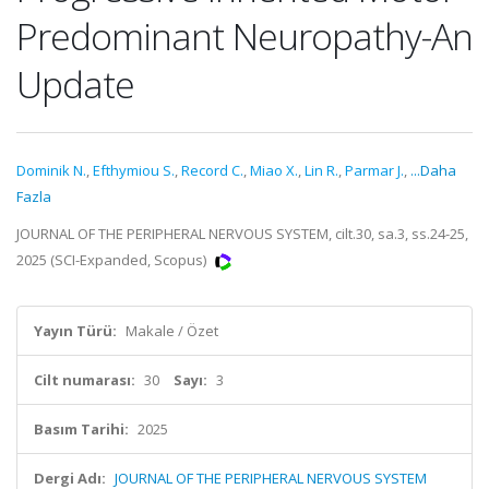
Predominant Neuropathy-An
Update
Dominik N.
,
Efthymiou S.
,
Record C.
,
Miao X.
,
Lin R.
,
Parmar J.
,
...Daha
Fazla
JOURNAL OF THE PERIPHERAL NERVOUS SYSTEM, cilt.30, sa.3, ss.24-25,
2025 (SCI-Expanded, Scopus)
Yayın Türü:
Makale / Özet
Cilt numarası:
30
Sayı:
3
Basım Tarihi:
2025
Dergi Adı:
JOURNAL OF THE PERIPHERAL NERVOUS SYSTEM