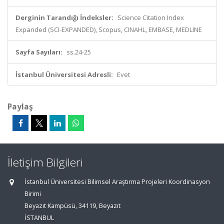
Derginin Tarandığı İndeksler:
Science Citation Index
Expanded (SCI-EXPANDED), Scopus, CINAHL, EMBASE, MEDLINE
Sayfa Sayıları:
ss.24-25
İstanbul Üniversitesi Adresli:
Evet
Paylaş
İletişim Bilgileri
İstanbul Üniversitesi Bilimsel Araştırma Projeleri Koordinasyon
Birimi
Beyazıt Kampüsü, 34119, Beyazıt
İSTANBUL