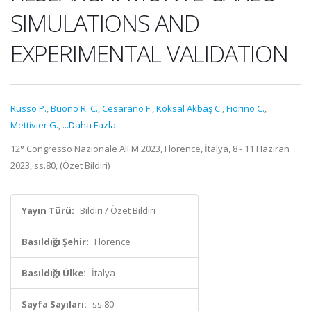
SIMULATIONS AND
EXPERIMENTAL VALIDATION
Russo P.
,
Buono R. C.
,
Cesarano F.
,
Köksal Akbaş C.
,
Fiorino C.
,
Mettivier G.
,
...Daha Fazla
12° Congresso Nazionale AIFM 2023, Florence, İtalya, 8 - 11 Haziran
2023, ss.80, (Özet Bildiri)
Yayın Türü:
Bildiri / Özet Bildiri
Basıldığı Şehir:
Florence
Basıldığı Ülke:
İtalya
Sayfa Sayıları:
ss.80