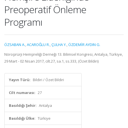
Preoperatif Önleme
Programı
ÖZSABAN A.
,
ACAROĞLU R.
,
ÇULHA Y.
,
ÖZDEMİR AYDIN G.
Nöroşirürji Hemşireliği Derneği 13. Bilimsel Kongresi, Antalya, Türkiye,
29 Mart - 02 Nisan 2017, cilt.27, sa.1, ss.333, (Özet Bildiri)
Yayın Türü:
Bildiri / Özet Bildiri
Cilt numarası:
27
Basıldığı Şehir:
Antalya
Basıldığı Ülke:
Türkiye