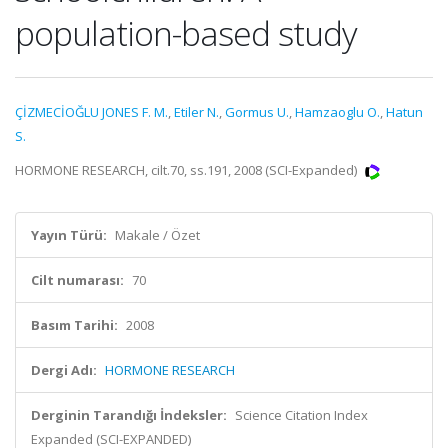
population-based study
ÇİZMECİOĞLU JONES F. M.
,
Etiler N.
,
Gormus U.
,
Hamzaoglu O.
,
Hatun
S.
HORMONE RESEARCH, cilt.70, ss.191, 2008 (SCI-Expanded)
Yayın Türü:
Makale / Özet
Cilt numarası:
70
Basım Tarihi:
2008
Dergi Adı:
HORMONE RESEARCH
Derginin Tarandığı İndeksler:
Science Citation Index
Expanded (SCI-EXPANDED)