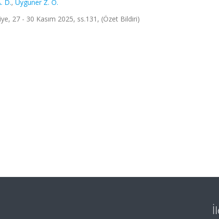
. D.
,
Uyguner Z. O.
e, 27 - 30 Kasım 2025, ss.131, (Özet Bildiri)
İ