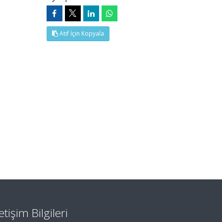
Atıf İçin Kopyala
letişim Bilgileri