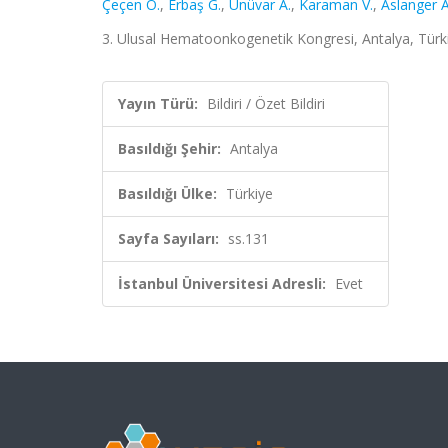
Çeçen O.
,
Erbaş G.
,
Ünüvar A.
,
Karaman V.
,
Aslanger A
3. Ulusal Hematoonkogenetik Kongresi, Antalya, Türkiy
Yayın Türü:
Bildiri / Özet Bildiri
Basıldığı Şehir:
Antalya
Basıldığı Ülke:
Türkiye
Sayfa Sayıları:
ss.131
İstanbul Üniversitesi Adresli:
Evet