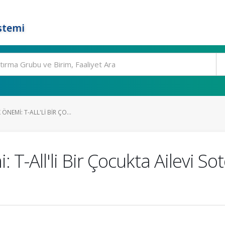
stemi
ÖNEMI: T-ALL'LI BIR ÇO...
: T-All'li Bir Çocukta Ailevi 