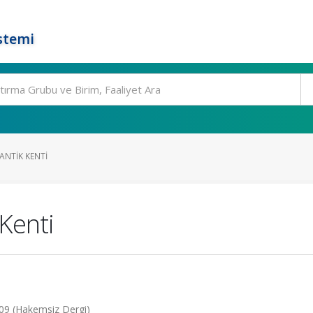
stemi
ANTIK KENTI
Kenti
09 (Hakemsiz Dergi)