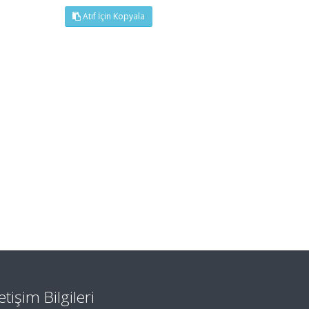
Atıf İçin Kopyala
letişim Bilgileri