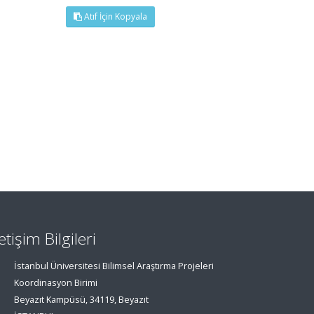
Atıf İçin Kopyala
letişim Bilgileri
İstanbul Üniversitesi Bilimsel Araştırma Projeleri
Koordinasyon Birimi
Beyazıt Kampüsü, 34119, Beyazıt