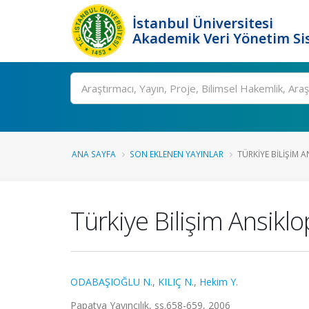
İstanbul Üniversitesi
Akademik Veri Yönetim Si
Ara
ANA SAYFA
SON EKLENEN YAYINLAR
TÜRKIYE BILIŞIM A
Türkiye Bilişim Ansiklo
ODABAŞIOĞLU N.
,
KILIÇ N.
,
Hekim Y.
Papatya Yayıncılık, ss.658-659, 2006