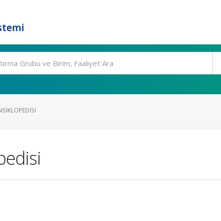
stemi
NSIKLOPEDISI
pedisi