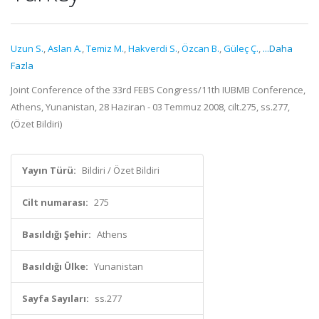
Uzun S.
,
Aslan A.
,
Temiz M.
,
Hakverdi S.
,
Özcan B.
,
Güleç Ç.
,
...Daha
Fazla
Joint Conference of the 33rd FEBS Congress/11th IUBMB Conference,
Athens, Yunanistan, 28 Haziran - 03 Temmuz 2008, cilt.275, ss.277,
(Özet Bildiri)
Yayın Türü:
Bildiri / Özet Bildiri
Cilt numarası:
275
Basıldığı Şehir:
Athens
Basıldığı Ülke:
Yunanistan
Sayfa Sayıları:
ss.277