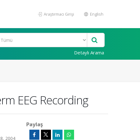
Araştırmacı Girişi
English
Detaylı Arama
Term EEG Recording
Paylaş
58, 2004