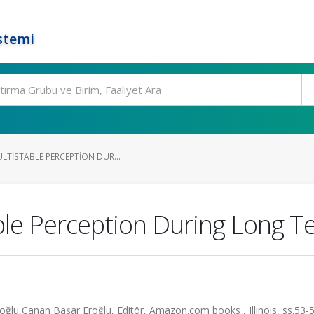
stemi
LTISTABLE PERCEPTION DUR...
able Perception During Long 
u,Canan Başar Eroğlu, Editör, Amazon.com books , Illinois, ss.53-