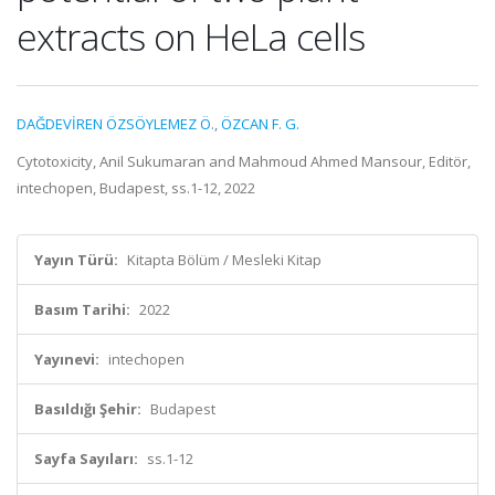
extracts on HeLa cells
DAĞDEVİREN ÖZSÖYLEMEZ Ö.
,
ÖZCAN F. G.
Cytotoxicity, Anil Sukumaran and Mahmoud Ahmed Mansour, Editör,
intechopen, Budapest, ss.1-12, 2022
Yayın Türü:
Kitapta Bölüm / Mesleki Kitap
Basım Tarihi:
2022
Yayınevi:
intechopen
Basıldığı Şehir:
Budapest
Sayfa Sayıları:
ss.1-12