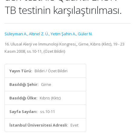
TB testinin karşılaştırılması.
Süleyman A.
,
Altınel Z. Ü.
,
Yetim Şahin A.
,
Güler N.
16. Ulusal Alerji ve İmmunoloji Kongresi,, Girne, Kıbrıs (Kktc), 19 - 23
Kasım 2008, ss.10-11, (Özet Bildiri)
Yayın Türü:
Bildiri / Özet Bildiri
Basıldığı Şehir:
Girne
Basıldığı Ülke:
Kıbrıs (Kktc)
Sayfa Sayıları:
ss.10-11
İstanbul Üniversitesi Adresli:
Evet