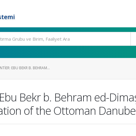
stemi
TIER: EBU BEKR B. BEHRAM...
 Ebu Bekr b. Behram ed-Dimaş
ation of the Ottoman Danube