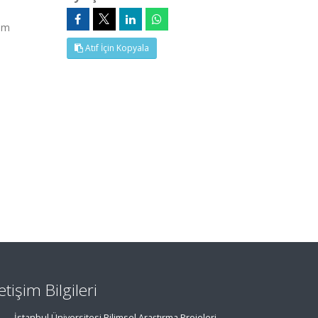
Tam
Atıf İçin Kopyala
letişim Bilgileri
İstanbul Üniversitesi Bilimsel Araştırma Projeleri