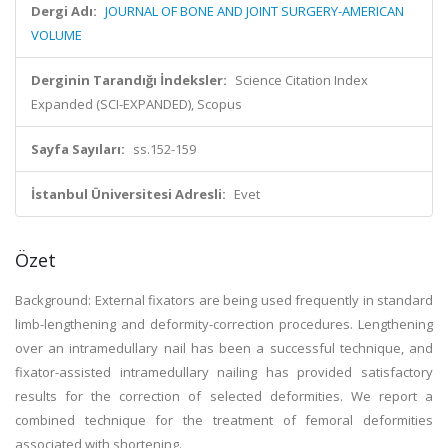
Dergi Adı:
JOURNAL OF BONE AND JOINT SURGERY-AMERICAN
VOLUME
Derginin Tarandığı İndeksler:
Science Citation Index
Expanded (SCI-EXPANDED), Scopus
Sayfa Sayıları:
ss.152-159
İstanbul Üniversitesi Adresli:
Evet
Özet
Background: External fixators are being used frequently in standard
limb-lengthening and deformity-correction procedures. Lengthening
over an intramedullary nail has been a successful technique, and
fixator-assisted intramedullary nailing has provided satisfactory
results for the correction of selected deformities. We report a
combined technique for the treatment of femoral deformities
associated with shortening.