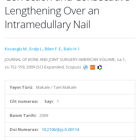
Lengthening Over an
Intramedullary Nail
Kocaoglu M.
,
Eralp L.
,
Bilen F. E.
,
Balci H. İ.
JOURNAL OF BONE AND JOINT SURGERY-AMERICAN VOLUME, sa.1,
ss.152-159, 2009 (SCI-Expanded, Scopus)
Yayın Türü:
Makale / Tam Makale
Cilt numarası:
Sayı:
1
Basım Tarihi:
2009
Doi Numarası:
10.2106/jbjs.h.00114