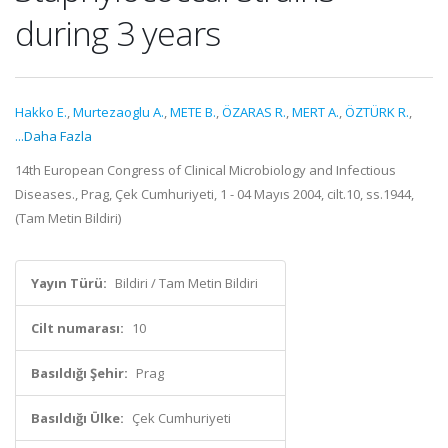
during 3 years
Hakko E.
,
Murtezaoglu A.
,
METE B.
,
ÖZARAS R.
,
MERT A.
,
ÖZTÜRK R.
,
...Daha Fazla
14th European Congress of Clinical Microbiology and Infectious
Diseases., Prag, Çek Cumhuriyeti, 1 - 04 Mayıs 2004, cilt.10, ss.1944,
(Tam Metin Bildiri)
Yayın Türü:
Bildiri / Tam Metin Bildiri
Cilt numarası:
10
Basıldığı Şehir:
Prag
Basıldığı Ülke:
Çek Cumhuriyeti