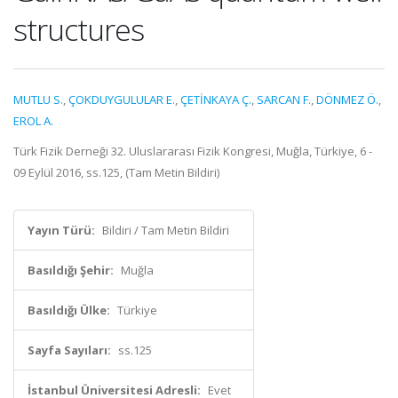
structures
MUTLU S.
,
ÇOKDUYGULULAR E.
,
ÇETİNKAYA Ç.
,
SARCAN F.
,
DÖNMEZ Ö.
,
EROL A.
Türk Fizik Derneği 32. Uluslararası Fizik Kongresi, Muğla, Türkiye, 6 -
09 Eylül 2016, ss.125, (Tam Metin Bildiri)
Yayın Türü:
Bildiri / Tam Metin Bildiri
Basıldığı Şehir:
Muğla
Basıldığı Ülke:
Türkiye
Sayfa Sayıları:
ss.125
İstanbul Üniversitesi Adresli:
Evet