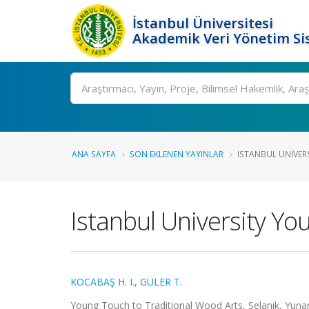
İstanbul Üniversitesi
Akademik Veri Yönetim Si
Ara
ANA SAYFA
SON EKLENEN YAYINLAR
ISTANBUL UNIVER
Istanbul University Yo
KOCABAŞ H. I.
,
GÜLER T.
Young Touch to Traditional Wood Arts, Selanik, Yunan