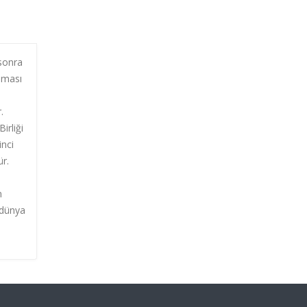
 sonra
nması
.
irliği
inci
ür.
n
i dünya