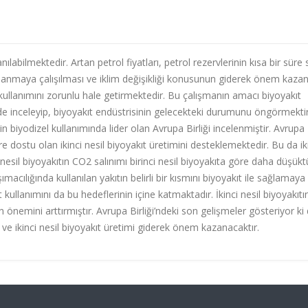
nılabilmektedir. Artan petrol fiyatları, petrol rezervlerinin kısa bir süre
ağlanmaya çalışılması ve iklim değişikliği konusunun giderek önem kaza
kullanımını zorunlu hale getirmektedir. Bu çalışmanın amacı biyoyakıt
 inceleyip, biyoyakıt endüstrisinin gelecekteki durumunu öngörmektir
biyodizel kullanımında lider olan Avrupa Birliği incelenmiştir. Avrupa B
re dostu olan ikinci nesil biyoyakıt üretimini desteklemektedir. Bu da ik
 nesil biyoyakıtın CO2 salınımı birinci nesil biyoyakıta göre daha düşükt
acılığında kullanılan yakıtın belirli bir kısmını biyoyakıt ile sağlamaya
t kullanımını da bu hedeflerinin içine katmaktadır. İkinci nesil biyoyakıtı
tın önemini arttırmıştır. Avrupa Birliği’ndeki son gelişmeler gösteriyor k
 ve ikinci nesil biyoyakıt üretimi giderek önem kazanacaktır.