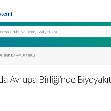
stemi
I IŞIĞINDA AVRUPA BIRLI...
ında Avrupa Birliği’nde Biyoya