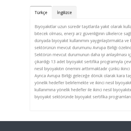
Türkçe
İngilizce
Biyoyakıtlar uzun süredir taşıtlarda yakıt olarak kulla
bitecek olması, enerji arz güvenliğinin ülkelerce s
dünyada biyoyakıt kullanımını yaygınlaştırmakta ve 
sektörünün mevcut durumunu Avrupa Birliği özelinde
Sektörün mevcut durumunun daha iyi anlaşılması için 
çıkardığı 13 adet biyoyakıt sertifika programıyla çev
nesil biyoyakıtın önemini arttırmaktadır çünkü ikinci
Ayrıca Avrupa Birliği geleceğe dönük olarak kara taşım
yönelik hedefler belirlemekte ve ikinci nesil biyoyakı
kullanımına yönelik hedefler ile ikinci nesil biyoyakı
biyoyakıt sektöründe biyoyakıt sertifika programları