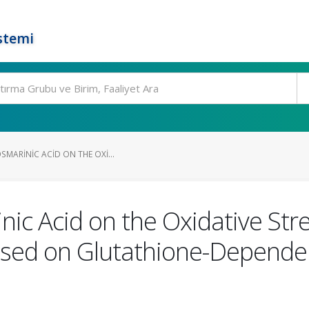
stemi
SMARINIC ACID ON THE OXI...
nic Acid on the Oxidative Str
Based on Glutathione-Depende