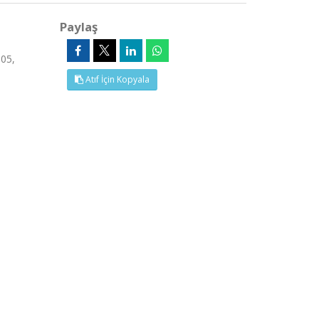
Paylaş
305,
Atıf İçin Kopyala