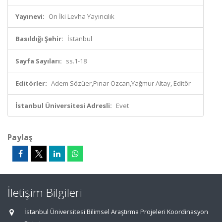
Yayınevi:
On İki Levha Yayıncılık
Basıldığı Şehir:
İstanbul
Sayfa Sayıları:
ss.1-18
Editörler:
Adem Sözüer,Pınar Özcan,Yağmur Altay, Editör
İstanbul Üniversitesi Adresli:
Evet
Paylaş
İletişim Bilgileri
İstanbul Üniversitesi Bilimsel Araştırma Projeleri Koordinasyon