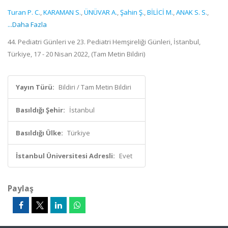
Turan P. C.
,
KARAMAN S.
,
ÜNÜVAR A.
,
Şahin Ş.
,
BİLİCİ M.
,
ANAK S. S.
,
...Daha Fazla
44. Pediatri Günleri ve 23. Pediatri Hemşireliği Günleri, İstanbul,
Türkiye, 17 - 20 Nisan 2022, (Tam Metin Bildiri)
Yayın Türü:
Bildiri / Tam Metin Bildiri
Basıldığı Şehir:
İstanbul
Basıldığı Ülke:
Türkiye
İstanbul Üniversitesi Adresli:
Evet
Paylaş