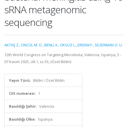
sRNA metagenomic
sequencing
AKTAŞ Z.
,
ÖNCÜL M. O.
,
BENLİ A.
,
ÖKSÜZ L.
,
ERDEM F.
,
SEZERMAN O. U.
12th World Congress on Targeting Microbiota, Valencia, İspanya, 5 -
07 Kasım 2025, cilt.1, ss.55, (Özet Bildiri)
Yayın Türü:
Bildiri / Özet Bildiri
Cilt numarası:
1
Basıldığı Şehir:
Valencia
Basıldığı Ülke:
İspanya