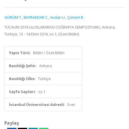
GÖRÜM T.
,
BAYRAKDAR C.
,
Avdan U.
,
Çömert R.
TÜCAUM 2016 ULUSLARARASI COĞRAFYA SEMPOZYUMU, Ankara,
Türkiye, 13 - 14 Ekim 2016, ss.1, (Özet Bildiri)
Yayın Türü:
Bildiri / Özet Bildiri
Basıldığı Şehir:
Ankara
Basıldığı Ülke:
Türkiye
Sayfa Sayıları:
ss.1
İstanbul Üniversitesi Adresli:
Evet
Paylaş