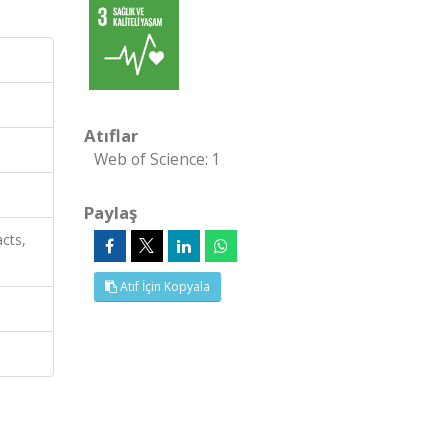
Atıflar
Web of Science: 1
Paylaş
cts,
Atıf İçin Kopyala