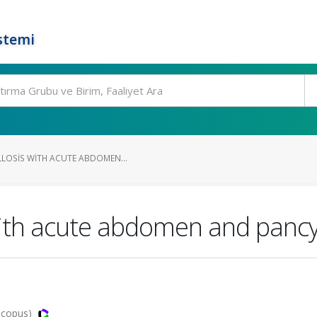
stemi
LLOSIS WITH ACUTE ABDOMEN...
 with acute abdomen and panc
 Scopus)