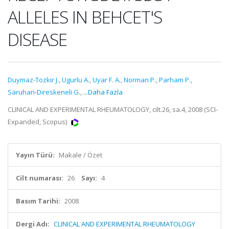
ALLELES IN BEHCET'S
DISEASE
Duymaz-Tozkir J.
,
Ugurlu A.
,
Uyar F. A.
,
Norman P.
,
Parham P.
,
Saruhan-Direskeneli G.
,
...Daha Fazla
CLINICAL AND EXPERIMENTAL RHEUMATOLOGY, cilt.26, sa.4, 2008 (SCI-
Expanded, Scopus)
Yayın Türü:
Makale / Özet
Cilt numarası:
26
Sayı:
4
Basım Tarihi:
2008
Dergi Adı:
CLINICAL AND EXPERIMENTAL RHEUMATOLOGY