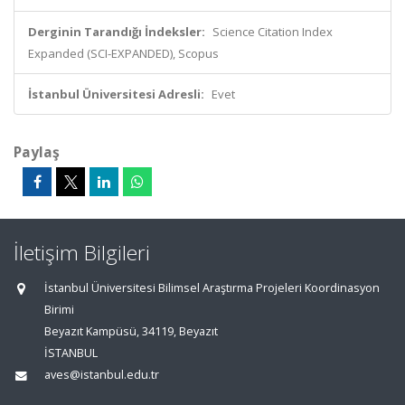
Derginin Tarandığı İndeksler:
Science Citation Index
Expanded (SCI-EXPANDED), Scopus
İstanbul Üniversitesi Adresli:
Evet
Paylaş
İletişim Bilgileri
İstanbul Üniversitesi Bilimsel Araştırma Projeleri Koordinasyon
Birimi
Beyazıt Kampüsü, 34119, Beyazıt
İSTANBUL
aves@istanbul.edu.tr