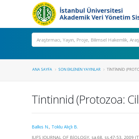
İstanbul Üniversitesi
Akademik Veri Yönetim Si
Ara
ANA SAYFA
SON EKLENEN YAYINLAR
TINTINNID (PROTO
Tintinnid (Protozoa: C
Balkıs N.
,
Toklu Alıçlı B.
IUFS JOURNAL OF BİOLOGY, sa.68, ss.47-53, 2009 (T