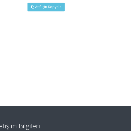
Atıf İçin Kopyala
letişim Bilgileri