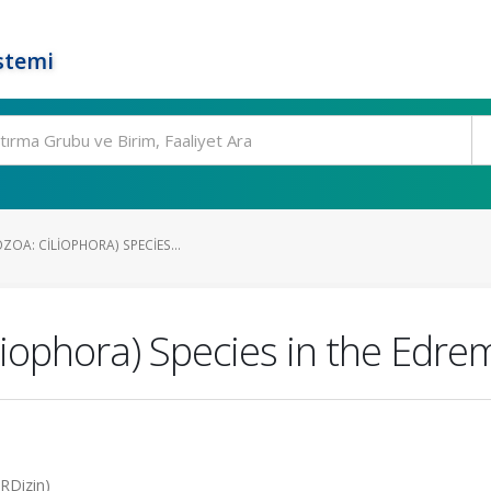
stemi
ZOA: CILIOPHORA) SPECIES...
iliophora) Species in the Edre
RDizin)