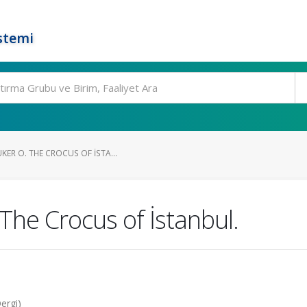
stemi
ER O. THE CROCUS OF İSTA...
The Crocus of İstanbul.
ergi)