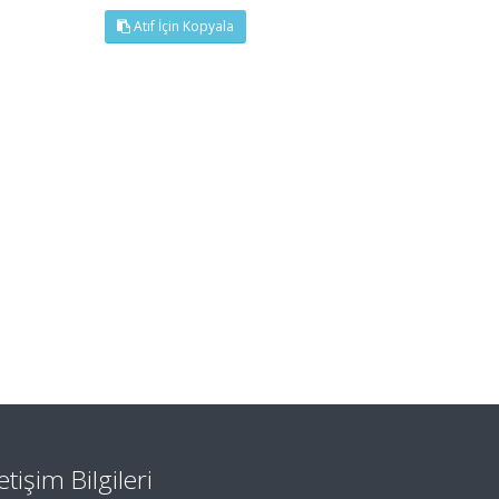
Atıf İçin Kopyala
letişim Bilgileri