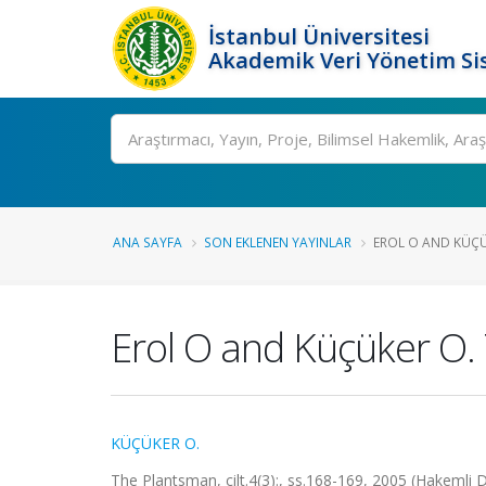
İstanbul Üniversitesi
Akademik Veri Yönetim Si
Ara
ANA SAYFA
SON EKLENEN YAYINLAR
EROL O AND KÜÇÜK
Erol O and Küçüker O. 
KÜÇÜKER O.
The Plantsman, cilt.4(3):, ss.168-169, 2005 (Hakemli D