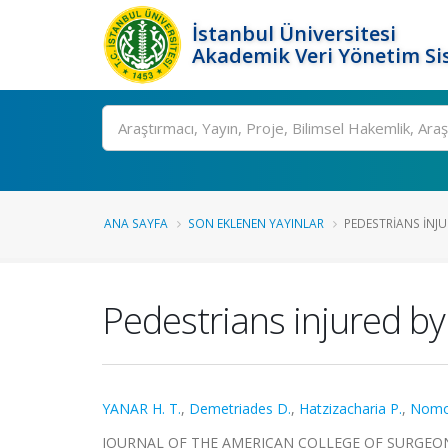
İstanbul Üniversitesi
Akademik Veri Yönetim Si
Ara
ANA SAYFA
SON EKLENEN YAYINLAR
PEDESTRIANS INJU
Pedestrians injured by 
YANAR H. T.
,
Demetriades D.
,
Hatzizacharia P.
,
Nomo
JOURNAL OF THE AMERICAN COLLEGE OF SURGEONS, ci