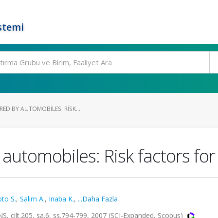
stemi
RED BY AUTOMOBILES: RISK...
automobiles: Risk factors for 
to S.
,
Salim A.
,
Inaba K.
,
...Daha Fazla
lt.205, sa.6, ss.794-799, 2007 (SCI-Expanded, Scopus)