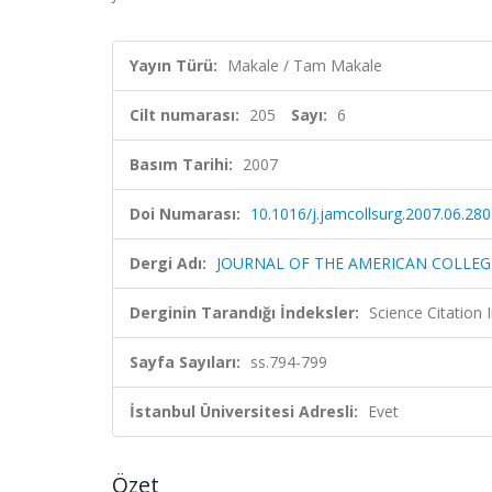
Yayın Türü:
Makale / Tam Makale
Cilt numarası:
205
Sayı:
6
Basım Tarihi:
2007
Doi Numarası:
10.1016/j.jamcollsurg.2007.06.280
Dergi Adı:
JOURNAL OF THE AMERICAN COLLE
Derginin Tarandığı İndeksler:
Science Citation
Sayfa Sayıları:
ss.794-799
İstanbul Üniversitesi Adresli:
Evet
Özet