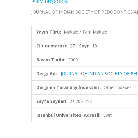
PİRİM DÜŞGÖR B.
JOURNAL OF INDIAN SOCIETY OF PEDODONTICS AND PR
Yayın Türü:
Makale / Tam Makale
Cilt numarası:
27
Sayı:
18
Basım Tarihi:
2009
Dergi Adı:
JOURNAL OF INDIAN SOCIETY OF P
Derginin Tarandığı İndeksler:
Other Indexes
Sayfa Sayıları:
ss.205-210
İstanbul Üniversitesi Adresli:
Evet