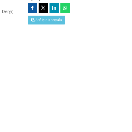
 Dergi)
Atıf İçin Kopyala