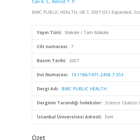
Can A. S.
,
Bersot T. P.
BMC PUBLIC HEALTH, cilt.7, 2007 (SCI-Expanded, S
Yayın Türü:
Makale / Tam Makale
Cilt numarası:
7
Basım Tarihi:
2007
Doi Numarası:
10.1186/1471-2458-7-353
Dergi Adı:
BMC PUBLIC HEALTH
Derginin Tarandığı İndeksler:
Science Citation
İstanbul Üniversitesi Adresli:
Evet
Özet