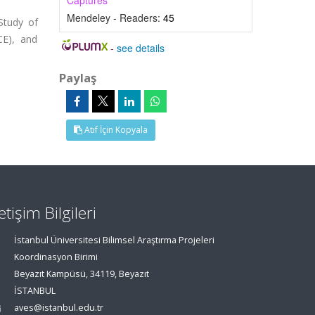
Captures
Mendeley - Readers:
45
Study of
CE), and
-
see details
Paylaş
Atıf İçin Kopyala
letişim Bilgileri
İstanbul Üniversitesi Bilimsel Araştırma Projeleri
Koordinasyon Birimi
Beyazıt Kampüsü, 34119, Beyazıt
İSTANBUL
aves@istanbul.edu.tr