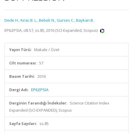
Dede H.
,
Kirac B. L.
,
Bebek N.
,
Gurses C.
,
Baykan B.
EPILEPSIA, cilt.57, ss.85, 2016 (SCI-Expanded, Scopus)
Yayın Türü:
Makale / Özet
Cilt numarası:
57
Basım Tarihi:
2016
Dergi Adı:
EPILEPSIA
Derginin Tarandığı İndeksler:
Science Citation Index
Expanded (SCI-EXPANDED), Scopus
Sayfa Sayıları:
ss.85