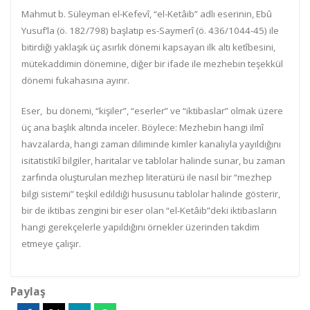
Mahmut b. Süleyman el-Kefevî, “el-Ketâib” adlı eserinin, Ebû
Yusuf’la (ö. 182/798) başlatıp es-Saymerî (ö. 436/1044-45) ile
bitirdiği yaklaşık üç asırlık dönemi kapsayan ilk altı ketîbesini,
mütekaddimin dönemine, diğer bir ifade ile mezhebin teşekkül
dönemi fukahasına ayırır.
Eser, bu dönemi, “kişiler”, “eserler” ve “iktibaslar” olmak üzere
üç ana başlık altında inceler. Böylece: Mezhebin hangi ilmî
havzalarda, hangi zaman diliminde kimler kanalıyla yayıldığını
isitatistikî bilgiler, haritalar ve tablolar halinde sunar, bu zaman
zarfında oluşturulan mezhep literatürü ile nasıl bir “mezhep
bilgi sistemi” teşkil edildiği hususunu tablolar halinde gösterir,
bir de iktibas zengini bir eser olan “el-Ketâib”deki iktibasların
hangi gerekçelerle yapıldığını örnekler üzerinden takdim
etmeye çalışır.
Paylaş