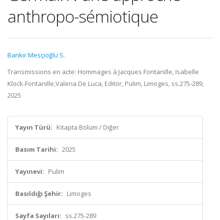
anthropo-sémiotique
Bankır Mesçioğlu S.
Transmissions en acte: Hommages à Jacques Fontanille, Isabelle
Klock-Fontanille,Valeria De Luca, Editör, Pulim, Limoges, ss.275-289,
2025
Yayın Türü:
Kitapta Bölüm / Diğer
Basım Tarihi:
2025
Yayınevi:
Pulim
Basıldığı Şehir:
Limoges
Sayfa Sayıları:
ss.275-289