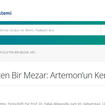
stemi
OLIS’TEN BIR MEZAR: ART...
’ten Bir Mezar: Artemon’un K
etes. Festschrift Für Prof. Dr. Haluk Abbasoğlu zum 65. Geburtstag, 