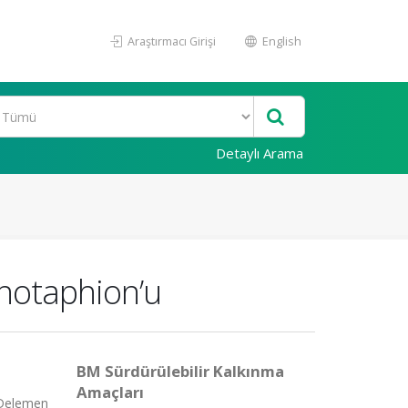
Araştırmacı Girişi
English
Detaylı Arama
enotaphion’u
BM Sürdürülebilir Kalkınma
Amaçları
İ.Delemen