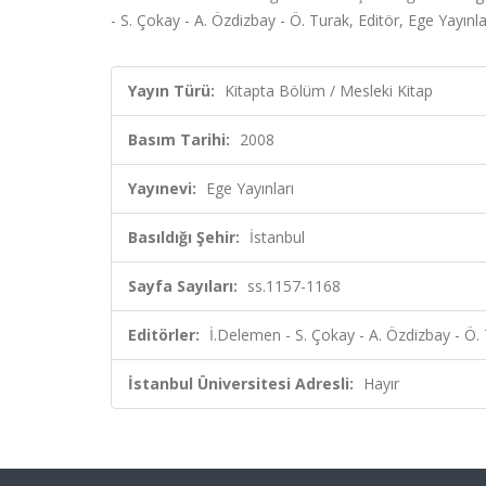
- S. Çokay - A. Özdizbay - Ö. Turak, Editör, Ege Yayınl
Yayın Türü:
Kitapta Bölüm / Mesleki Kitap
Basım Tarihi:
2008
Yayınevi:
Ege Yayınları
Basıldığı Şehir:
İstanbul
Sayfa Sayıları:
ss.1157-1168
Editörler:
İ.Delemen - S. Çokay - A. Özdizbay - Ö. 
İstanbul Üniversitesi Adresli:
Hayır