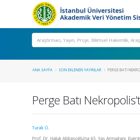
İstanbul Üniversitesi
Akademik Veri Yönetim Si
Ara
ANA SAYFA
SON EKLENEN YAYINLAR
PERGE BATI NEKROP
Perge Batı Nekropolis
Turak Ö.
Prof. Dr. Haluk Abbasoğlu’na 65. Yaş Armağanı. Euerg