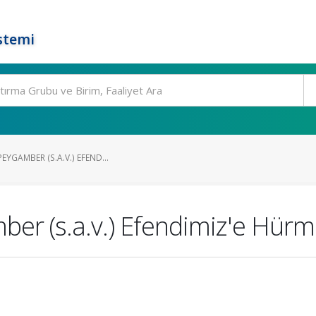
stemi
EYGAMBER (S.A.V.) EFEND...
mber (s.a.v.) Efendimiz'e Hür