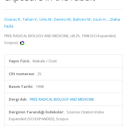
Ozaras R.
,
Tahan V.
,
Unlu M.
,
Demirci M.
,
Bahceci M.
,
Uzun H.
,
...Daha
Fazla
FREE RADICAL BIOLOGY AND MEDICINE, cilt.25, 1998 (SCI-Expanded,
Scopus)
Yayın Türü:
Makale / Özet
Cilt numarası:
25
Basım Tarihi:
1998
Dergi Adı:
FREE RADICAL BIOLOGY AND MEDICINE
Derginin Tarandığı İndeksler:
Science Citation Index
Expanded (SCI-EXPANDED), Scopus