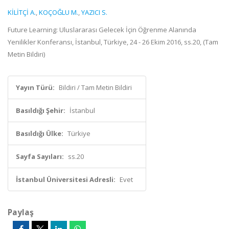
KİLİTÇİ A.
,
KOÇOĞLU M.
,
YAZICI S.
Future Learning: Uluslararası Gelecek İçin Öğrenme Alanında
Yenilikler Konferansı, İstanbul, Türkiye, 24 - 26 Ekim 2016, ss.20, (Tam
Metin Bildiri)
Yayın Türü:
Bildiri / Tam Metin Bildiri
Basıldığı Şehir:
İstanbul
Basıldığı Ülke:
Türkiye
Sayfa Sayıları:
ss.20
İstanbul Üniversitesi Adresli:
Evet
Paylaş