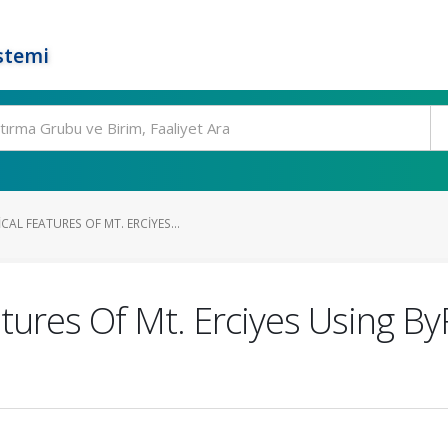
stemi
L FEATURES OF MT. ERCIYES...
tures Of Mt. Erciyes Using B