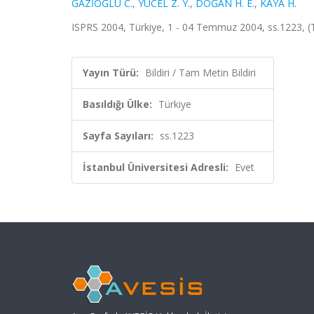
GAZİOĞLU C.
,
YÜCEL Z. Y.
,
DOĞAN H. E.
,
KAYA H.
ISPRS 2004, Türkiye, 1 - 04 Temmuz 2004, ss.1223, (T
Yayın Türü:
Bildiri / Tam Metin Bildiri
Basıldığı Ülke:
Türkiye
Sayfa Sayıları:
ss.1223
İstanbul Üniversitesi Adresli:
Evet