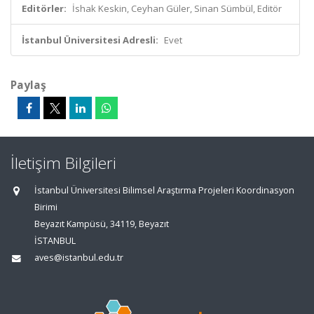
Editörler:
İshak Keskin, Ceyhan Güler, Sinan Sümbül, Editör
İstanbul Üniversitesi Adresli:
Evet
Paylaş
İletişim Bilgileri
İstanbul Üniversitesi Bilimsel Araştırma Projeleri Koordinasyon
Birimi
Beyazıt Kampüsü, 34119, Beyazıt
İSTANBUL
aves@istanbul.edu.tr