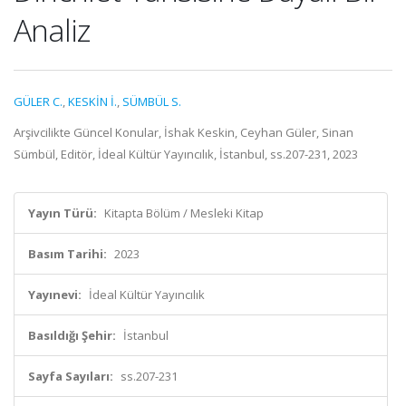
Analiz
GÜLER C.
,
KESKİN İ.
,
SÜMBÜL S.
Arşivcilikte Güncel Konular, İshak Keskin, Ceyhan Güler, Sinan
Sümbül, Editör, İdeal Kültür Yayıncılık, İstanbul, ss.207-231, 2023
Yayın Türü:
Kitapta Bölüm / Mesleki Kitap
Basım Tarihi:
2023
Yayınevi:
İdeal Kültür Yayıncılık
Basıldığı Şehir:
İstanbul
Sayfa Sayıları:
ss.207-231