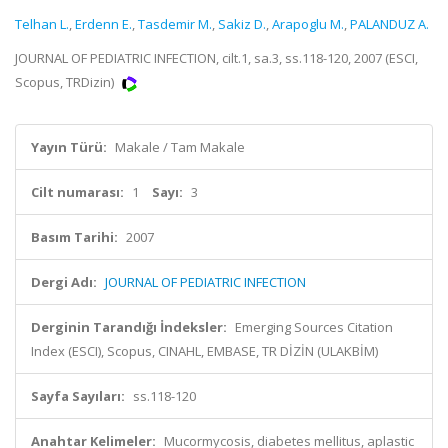
Telhan L.
,
Erdenn E.
,
Tasdemir M.
,
Sakiz D.
,
Arapoglu M.
,
PALANDUZ A.
JOURNAL OF PEDIATRIC INFECTION, cilt.1, sa.3, ss.118-120, 2007 (ESCI,
Scopus, TRDizin)
Yayın Türü:
Makale / Tam Makale
Cilt numarası:
1
Sayı:
3
Basım Tarihi:
2007
Dergi Adı:
JOURNAL OF PEDIATRIC INFECTION
Derginin Tarandığı İndeksler:
Emerging Sources Citation
Index (ESCI), Scopus, CINAHL, EMBASE, TR DİZİN (ULAKBİM)
Sayfa Sayıları:
ss.118-120
Anahtar Kelimeler:
Mucormycosis, diabetes mellitus, aplastic