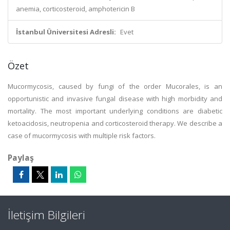
anemia, corticosteroid, amphotericin B
İstanbul Üniversitesi Adresli:
Evet
Özet
Mucormycosis, caused by fungi of the order Mucorales, is an
opportunistic and invasive fungal disease with high morbidity and
mortality. The most important underlying conditions are diabetic
ketoacidosis, neutropenia and corticosteroid therapy. We describe a
case of mucormycosis with multiple risk factors.
Paylaş
İletişim Bilgileri