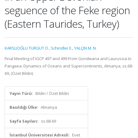
seguence of the Feke region
(Eastern Taurides, Turkey)
KARSLIOĞLU TURGUT Ö.
,
Schindler E.
,
YALÇIN M. N.
Final Meeting of IGCP 497 and 499 From Gondwana and Laurussia to
Pangaea: Dynamics of Oceans and Supercontinents, Almanya, ss.68-
69, (Özet Bildiri)
Yayın Türü:
Bildiri / Özet Bildiri
Basıldığı Ülke:
Almanya
Sayfa Sayıları:
ss.68-69
İstanbul Üniversitesi Adresli:
Evet