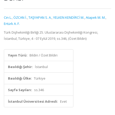
Cin L.
,
ÖZCAN İ.
,
TAŞYAPAN S. A.
,
YELKEN KENDİRCİ M.
,
Atapek M. M.
,
Ertürk A. F.
Türk Dişhekimliği Birliği 25. Uluslararası Dişhekimliği Kongresi,
İstanbul, Türkiye, 4 - 07 Eylül 2019, ss.346, (Özet Bildiri)
Yayın Türü:
Bildiri / Özet Bildiri
Basıldığı Şehir:
İstanbul
Basıldığı Ülke:
Türkiye
Sayfa Sayıları:
ss.346
İstanbul Üniversitesi Adresli:
Evet